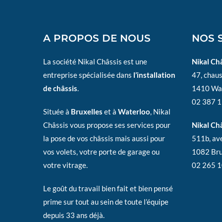
A PROPOS DE NOUS
NOS
La société Nikal Châssis est une
Nikal Ch
entreprise spécialisée dans
l’installation
47, chau
de châssis
.
1410 Wa
02 387 1
Située à
Bruxelles
et à
Waterloo
, Nikal
Châssis vous propose ses services pour
Nikal Châ
la pose de vos châssis mais aussi pour
511b, av
vos volets, votre porte de garage ou
1082 Bru
votre vitrage.
02 265 1
Le goût du travail bien fait et bien pensé
prime sur tout au sein de toute l’équipe
depuis 33 ans déjà.