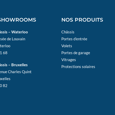
 SHOWROOMS
NOS PRODUITS
âssis – Waterloo
Châssis
ssée de Louvain
Portes d’entrée
terloo
Volets
1 68
Portes de garage
Vitrages
ssis – Bruxelles
Protections solaires
enue Charles Quint
xelles
0 82